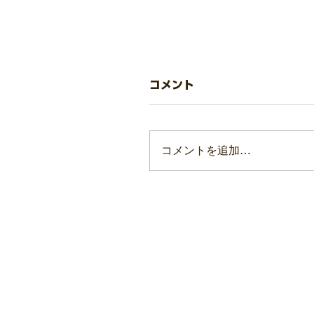
学会誌「人間教育学研究
コメント
つきまして
学会誌「人間教育学研究」の
コメントを追加…
のタイトル、著者、ページ数
まして一覧にまとめました。
以降、学会誌が発刊され次第
更新いたします。 ご確認く