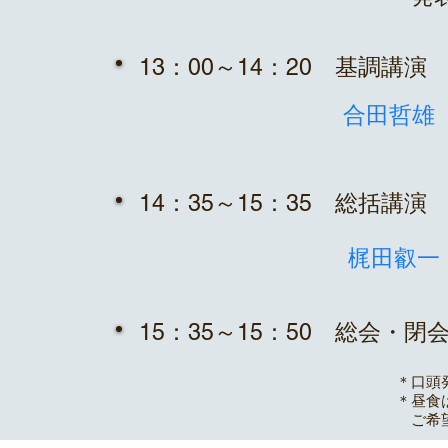
​13：00～14：20 基調
​合田哲
​14：35～15：35 総括
​梶田叡
​15：35～15：50 総会・閉
＊口頭発
＊昼食は
​ ご希