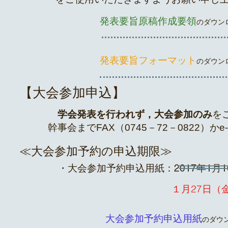
発表要旨原稿作成要領
のダ
発表要旨フォーマット
のダ
【大会参加申込】
学会発表を行われず，大会参加のみ
を
幹事会までFAX（0745－72－0822）
かe-
≪大会参加予約の申込期限≫
・大会参加予約申込用紙：2017年1月1
​１月27日（
大会参加予約申込用紙
の