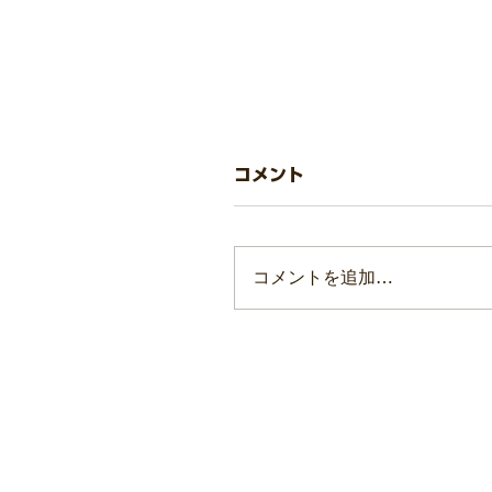
学会誌「人間教育学研究
コメント
つきまして
学会誌「人間教育学研究」の
コメントを追加…
のタイトル、著者、ページ数
まして一覧にまとめました。
以降、学会誌が発刊され次第
更新いたします。 ご確認く