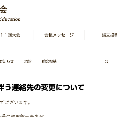
会
 Education
１１回大会
会長メッセージ
論文投
お知らせ
規約
論文投稿
伴う連絡先の変更について
でございます。
会会長の梶田叡一先生が